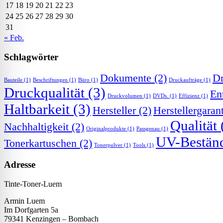
17
18
19
20
21
22
23
24
25
26
27
28
29
30
31
« Feb.
Schlagwörter
Dokumente
(2)
Dr
Bauteile
(1)
Beschriftungen
(1)
Büro
(1)
Druckaufträge
(1)
Druckqualität
(3)
En
Druckvolumen
(1)
DVDs.
(1)
Effizienz
(1)
Haltbarkeit
(3)
Hersteller
(2)
Herstellergaran
Qualität
Nachhaltigkeit
(2)
Originalprodukte
(1)
Passgenau
(1)
UV-Beständ
Tonerkartuschen
(2)
Tonerpulver
(1)
Tools
(1)
Adresse
Tinte-Toner-Luem
Armin Luem
Im Dorfgarten 5a
79341 Kenzingen – Bombach