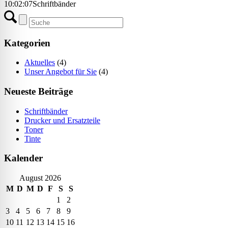
10:02:07
Schriftbänder
Kategorien
Aktuelles
(4)
Unser Angebot für Sie
(4)
Neueste Beiträge
Schriftbänder
Drucker und Ersatzteile
Toner
Tinte
Kalender
August 2026
M
D
M
D
F
S
S
1
2
3
4
5
6
7
8
9
10
11
12
13
14
15
16