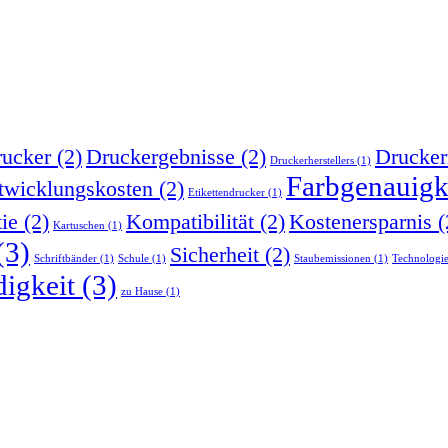
ucker
(2)
Druckergebnisse
(2)
Drucker
Druckerherstellers
(1)
Farbgenauigk
twicklungskosten
(2)
Etikettendrucker
(1)
tie
(2)
Kompatibilität
(2)
Kostenersparnis
(
Kartuschen
(1)
(3)
Sicherheit
(2)
Schriftbänder
(1)
Schule
(1)
Staubemissionen
(1)
Technologi
igkeit
(3)
zu Hause
(1)