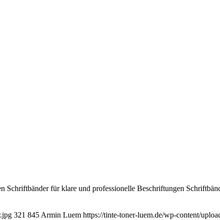
ngen Schriftbänder für klare und professionelle Beschriftungen Schriftb
.jpg
321
845
Armin Luem
https://tinte-toner-luem.de/wp-content/upl