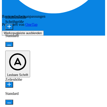
Barrierefreiheitsanpassungen
Inhaltsmodule
Schriftgröße
Präsentiert von
OneTap
Werkzeugleiste ausblenden
Standard
Lesbare Schrift
Zeilenhöhe
Standard