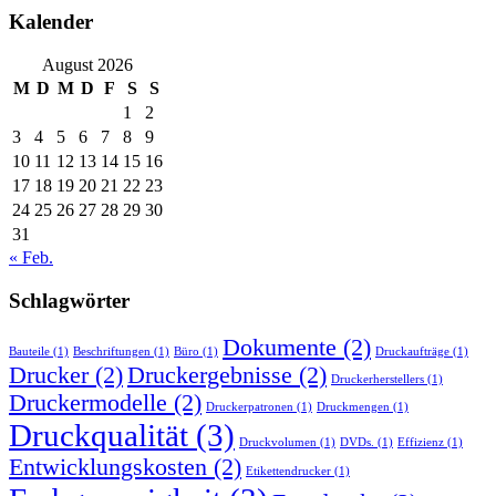
Kalender
August 2026
M
D
M
D
F
S
S
1
2
3
4
5
6
7
8
9
10
11
12
13
14
15
16
17
18
19
20
21
22
23
24
25
26
27
28
29
30
31
« Feb.
Schlagwörter
Dokumente
(2)
Bauteile
(1)
Beschriftungen
(1)
Büro
(1)
Druckaufträge
(1)
Drucker
(2)
Druckergebnisse
(2)
Druckerherstellers
(1)
Druckermodelle
(2)
Druckerpatronen
(1)
Druckmengen
(1)
Druckqualität
(3)
Druckvolumen
(1)
DVDs.
(1)
Effizienz
(1)
Entwicklungskosten
(2)
Etikettendrucker
(1)