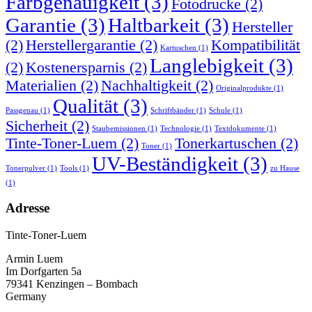
Farbgenauigkeit
(3)
Fotodrucke
(2)
Garantie
(3)
Haltbarkeit
(3)
Hersteller
(2)
Herstellergarantie
(2)
Kompatibilität
Kartuschen
(1)
Langlebigkeit
(3)
(2)
Kostenersparnis
(2)
Materialien
(2)
Nachhaltigkeit
(2)
Originalprodukte
(1)
Qualität
(3)
Passgenau
(1)
Schriftbänder
(1)
Schule
(1)
Sicherheit
(2)
Staubemissionen
(1)
Technologie
(1)
Textdokumente
(1)
Tinte-Toner-Luem
(2)
Tonerkartuschen
(2)
Toner
(1)
UV-Beständigkeit
(3)
Tonerpulver
(1)
Tools
(1)
zu Hause
(1)
Adresse
Tinte-Toner-Luem
Armin Luem
Im Dorfgarten 5a
79341 Kenzingen – Bombach
Germany