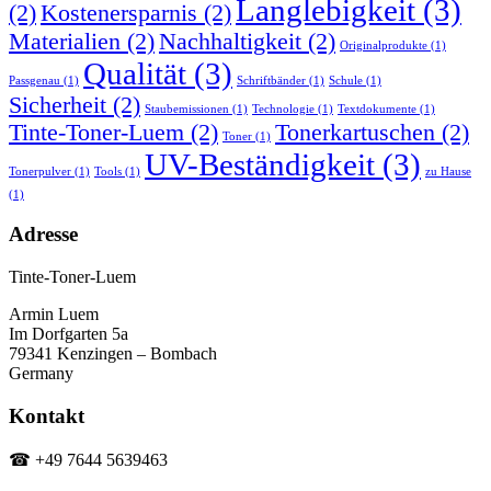
Langlebigkeit
(3)
(2)
Kostenersparnis
(2)
Materialien
(2)
Nachhaltigkeit
(2)
Originalprodukte
(1)
Qualität
(3)
Passgenau
(1)
Schriftbänder
(1)
Schule
(1)
Sicherheit
(2)
Staubemissionen
(1)
Technologie
(1)
Textdokumente
(1)
Tinte-Toner-Luem
(2)
Tonerkartuschen
(2)
Toner
(1)
UV-Beständigkeit
(3)
Tonerpulver
(1)
Tools
(1)
zu Hause
(1)
Adresse
Tinte-Toner-Luem
Armin Luem
Im Dorfgarten 5a
79341 Kenzingen – Bombach
Germany
Kontakt
☎ +49 7644 5639463