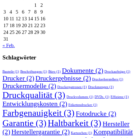
1
2
3
4
5
6
7
8
9
10
11
12
13
14
15
16
17
18
19
20
21
22
23
24
25
26
27
28
29
30
31
« Feb.
Schlagwörter
Dokumente
(2)
Bauteile
(1)
Beschriftungen
(1)
Büro
(1)
Druckaufträge
(1)
Drucker
(2)
Druckergebnisse
(2)
Druckerherstellers
(1)
Druckermodelle
(2)
Druckerpatronen
(1)
Druckmengen
(1)
Druckqualität
(3)
Druckvolumen
(1)
DVDs.
(1)
Effizienz
(1)
Entwicklungskosten
(2)
Etikettendrucker
(1)
Farbgenauigkeit
(3)
Fotodrucke
(2)
Garantie
(3)
Haltbarkeit
(3)
Hersteller
(2)
Herstellergarantie
(2)
Kompatibilität
Kartuschen
(1)