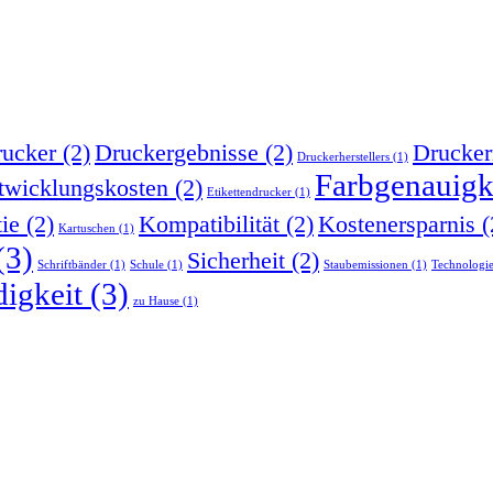
ucker
(2)
Druckergebnisse
(2)
Drucker
Druckerherstellers
(1)
Farbgenauigk
twicklungskosten
(2)
Etikettendrucker
(1)
tie
(2)
Kompatibilität
(2)
Kostenersparnis
(
Kartuschen
(1)
(3)
Sicherheit
(2)
Schriftbänder
(1)
Schule
(1)
Staubemissionen
(1)
Technologi
igkeit
(3)
zu Hause
(1)