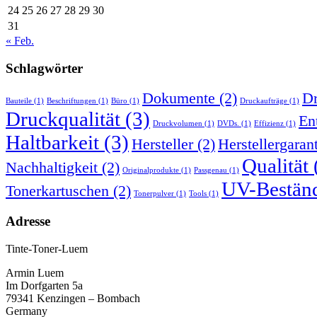
24
25
26
27
28
29
30
31
« Feb.
Schlagwörter
Dokumente
(2)
Dr
Bauteile
(1)
Beschriftungen
(1)
Büro
(1)
Druckaufträge
(1)
Druckqualität
(3)
En
Druckvolumen
(1)
DVDs.
(1)
Effizienz
(1)
Haltbarkeit
(3)
Hersteller
(2)
Herstellergaran
Qualität
Nachhaltigkeit
(2)
Originalprodukte
(1)
Passgenau
(1)
UV-Beständ
Tonerkartuschen
(2)
Tonerpulver
(1)
Tools
(1)
Adresse
Tinte-Toner-Luem
Armin Luem
Im Dorfgarten 5a
79341 Kenzingen – Bombach
Germany