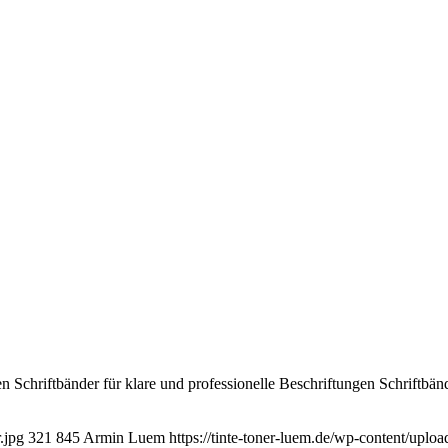
ngen Schriftbänder für klare und professionelle Beschriftungen Schriftb
.jpg
321
845
Armin Luem
https://tinte-toner-luem.de/wp-content/upl