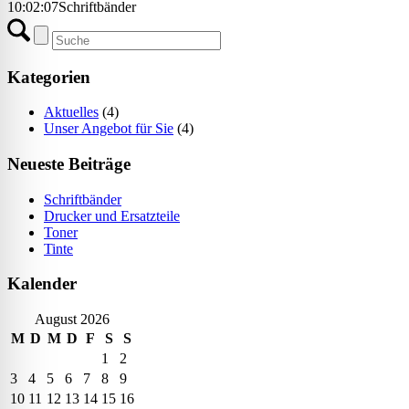
10:02:07
Schriftbänder
Kategorien
Aktuelles
(4)
Unser Angebot für Sie
(4)
Neueste Beiträge
Schriftbänder
Drucker und Ersatzteile
Toner
Tinte
Kalender
August 2026
M
D
M
D
F
S
S
1
2
3
4
5
6
7
8
9
10
11
12
13
14
15
16