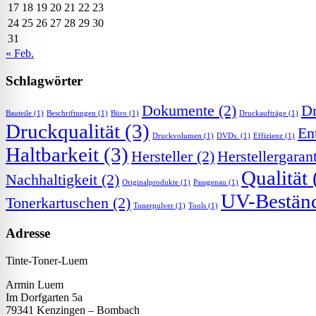
17
18
19
20
21
22
23
24
25
26
27
28
29
30
31
« Feb.
Schlagwörter
Dokumente
(2)
Dr
Bauteile
(1)
Beschriftungen
(1)
Büro
(1)
Druckaufträge
(1)
Druckqualität
(3)
En
Druckvolumen
(1)
DVDs.
(1)
Effizienz
(1)
Haltbarkeit
(3)
Hersteller
(2)
Herstellergaran
Qualität
Nachhaltigkeit
(2)
Originalprodukte
(1)
Passgenau
(1)
UV-Beständ
Tonerkartuschen
(2)
Tonerpulver
(1)
Tools
(1)
Adresse
Tinte-Toner-Luem
Armin Luem
Im Dorfgarten 5a
79341 Kenzingen – Bombach