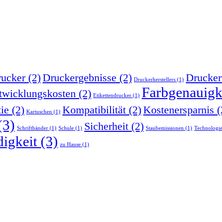
ucker
(2)
Druckergebnisse
(2)
Drucker
Druckerherstellers
(1)
Farbgenauigk
twicklungskosten
(2)
Etikettendrucker
(1)
tie
(2)
Kompatibilität
(2)
Kostenersparnis
(
Kartuschen
(1)
(3)
Sicherheit
(2)
Schriftbänder
(1)
Schule
(1)
Staubemissionen
(1)
Technologi
igkeit
(3)
zu Hause
(1)