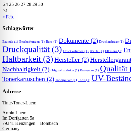
24
25
26
27
28
29
30
31
« Feb.
Schlagwörter
Dokumente
(2)
Dr
Bauteile
(1)
Beschriftungen
(1)
Büro
(1)
Druckaufträge
(1)
Druckqualität
(3)
En
Druckvolumen
(1)
DVDs.
(1)
Effizienz
(1)
Haltbarkeit
(3)
Hersteller
(2)
Herstellergaran
Qualität
Nachhaltigkeit
(2)
Originalprodukte
(1)
Passgenau
(1)
UV-Beständ
Tonerkartuschen
(2)
Tonerpulver
(1)
Tools
(1)
Adresse
Tinte-Toner-Luem
Armin Luem
Im Dorfgarten 5a
79341 Kenzingen – Bombach
Germany