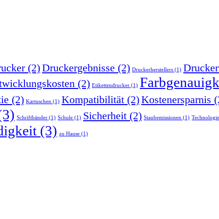
ucker
(2)
Druckergebnisse
(2)
Drucker
Druckerherstellers
(1)
Farbgenauigk
twicklungskosten
(2)
Etikettendrucker
(1)
tie
(2)
Kompatibilität
(2)
Kostenersparnis
(
Kartuschen
(1)
(3)
Sicherheit
(2)
Schriftbänder
(1)
Schule
(1)
Staubemissionen
(1)
Technologi
igkeit
(3)
zu Hause
(1)