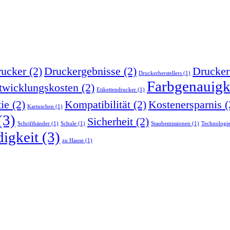
ucker
(2)
Druckergebnisse
(2)
Drucker
Druckerherstellers
(1)
Farbgenauigk
twicklungskosten
(2)
Etikettendrucker
(1)
tie
(2)
Kompatibilität
(2)
Kostenersparnis
(
Kartuschen
(1)
(3)
Sicherheit
(2)
Schriftbänder
(1)
Schule
(1)
Staubemissionen
(1)
Technologi
igkeit
(3)
zu Hause
(1)