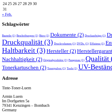
24
25
26
27
28
29
30
31
« Feb.
Schlagwörter
Dokumente
(2)
Dr
Bauteile
(1)
Beschriftungen
(1)
Büro
(1)
Druckaufträge
(1)
Druckqualität
(3)
En
Druckvolumen
(1)
DVDs.
(1)
Effizienz
(1)
Haltbarkeit
(3)
Hersteller
(2)
Herstellergaran
Qualität
Nachhaltigkeit
(2)
Originalprodukte
(1)
Passgenau
(1)
UV-Beständ
Tonerkartuschen
(2)
Tonerpulver
(1)
Tools
(1)
Adresse
Tinte-Toner-Luem
Armin Luem
Im Dorfgarten 5a
79341 Kenzingen – Bombach
Germany